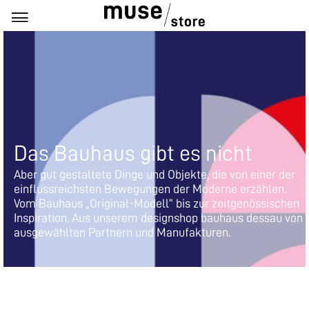
Das Bauhaus gibt es nicht
Aber gut gestaltete Dinge und Objekte, die von einer der 
einflussreichsten Bewegungen der Moderne erzählen. 
Vom Bauhaus „Original-Modell“ bis zur zeitgenössischen 
Inspiration. Aus unserem designshop bauhaus dessau von 
ausgewählten Partnern und Manufakturen.