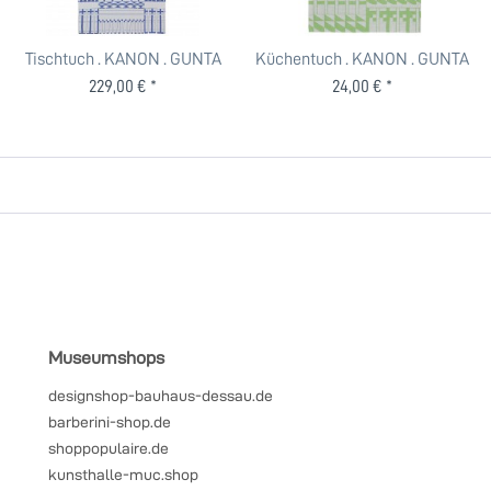
Tischtuch . KANON . GUNTA
Küchentuch . KANON . GUNTA
STÖLZL . TEUBER...
STÖLZL . TEUBER...
229,00 € *
24,00 € *
Museumshops
designshop-bauhaus-dessau.de
barberini-shop.de
shoppopulaire.de
kunsthalle-muc.shop