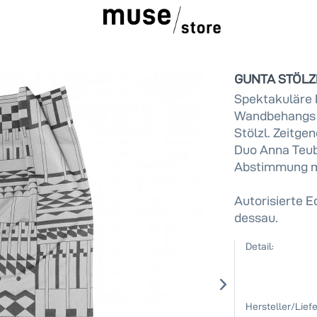
GUNTA STÖLZL 
Spektakuläre 
Wandbehangs '
Stölzl. Zeitge
Duo Anna Teub
Abstimmung mi
Autorisierte E
dessau.
Detail:
Hersteller/Liefe