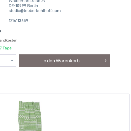
Waldemarstraße 29
DE-10999 Berlin
studio@teuberkohlhoff.com
1216113659
*
sandkosten
-7 Tage
In den
Warenkorb