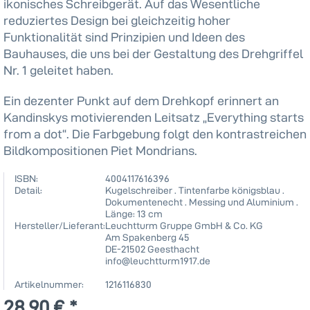
ikonisches Schreibgerät. Auf das Wesentliche
reduziertes Design bei gleichzeitig hoher
Funktionalität sind Prinzipien und Ideen des
Bauhauses, die uns bei der Gestaltung des Drehgriffel
Nr. 1 geleitet haben.
Ein dezenter Punkt auf dem Drehkopf erinnert an
Kandinskys motivierenden Leitsatz „Everything starts
from a dot“. Die Farbgebung folgt den kontrastreichen
Bildkompositionen Piet Mondrians.
ISBN:
4004117616396
Detail:
Kugelschreiber . Tintenfarbe königsblau .
Dokumentenecht . Messing und Aluminium .
Länge: 13 cm
Hersteller/Lieferant:
Leuchtturm Gruppe GmbH & Co. KG
Am Spakenberg 45
DE-21502 Geesthacht
info@leuchtturm1917.de
Artikelnummer:
1216116830
28,90 € *