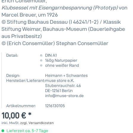
Erich Consemüller,
Klubsessel mit Eisengarnbespannung (Prototyp)
von
Marcel Breuer, um 1926
© Stiftung Bauhaus Dessau (I 46241/1-2) / Klassik
Stiftung Weimar, Bauhaus-Museum (Dauerleihgabe
aus Privatbesitz)
© (Erich Consemüller) Stephan Consemüller
Detail:
DIN A1
160g Naturpapier
ohne weißer Rand
Design:
Heimann + Schwantes
Hersteller/Lieferant:
muse store e.K.
Stubenrauchstr. 46
DE-12161 Berlin
info@muse-store.de
Artikelnummer:
1216130105
10,00 € *
inkl. MwSt.
zzgl. Versandkosten
Lieferzeit ca. 5-7 Tage