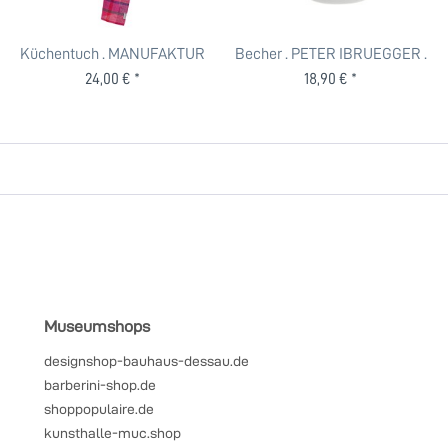
Küchentuch . MANUFAKTUR
Becher . PETER IBRUEGGER .
BETHEL . KOCH-OTTE . Rot
BOW BLACK
24,00 € *
18,90 € *
Museumshops
designshop-bauhaus-dessau.de
barberini-shop.de
shoppopulaire.de
kunsthalle-muc.shop