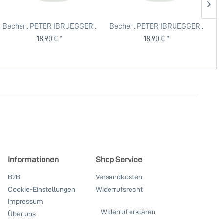
Becher . PETER IBRUEGGER .
Becher . PETER IBRUEGGER .
BOW BLUE
BOW PINK
18,90 € *
18,90 € *
Informationen
Shop Service
B2B
Versandkosten
Cookie-Einstellungen
Widerrufsrecht
Impressum
Widerruf erklären
Über uns