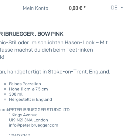
DE
Mein Konto
0,00 € *
ER IBRUEGGER . BOW PINK
ic-Stil oder im schlichten Hasen-Look – Mit
-Tasse machst du dich beim Teetrinken
k!
an, handgefertigt in Stoke-on-Trent, England.
Feines Porzellan
Höhe 11 cm, ø 7,5 cm
300 ml
Hergestellt in England
rant:
PETER IBRUEGGER STUDIO LTD
1 Kings Avenue
UK-N21 3NA London
info@peteribruegger.com
1216123342