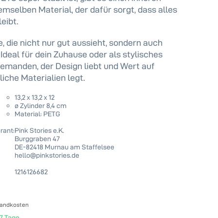
emselben Material, der dafür sorgt, dass alles
eibt.
e, die nicht nur gut aussieht, sondern auch
 Ideal für dein Zuhause oder als stylisches
emanden, der Design liebt und Wert auf
che Materialien legt.
13,2 x 13,2 x 12
ø Zylinder 8,4 cm
Material: PETG
rant:
Pink Stories e.K.
Burggraben 47
DE-82418 Murnau am Staffelsee
hello@pinkstories.de
1216126682
sandkosten
-7 Tage