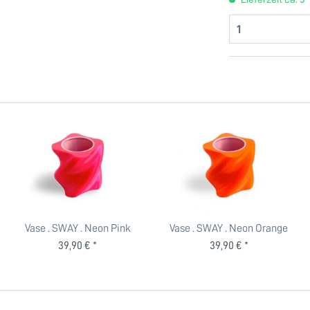
Vase . SWAY . Neon Pink
Vase . SWAY . Neon Orange
translucent
translucent
39,90 € *
39,90 € *