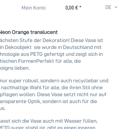
DE
Mein Konto
0,00 € *
 Neon Orange translucent
nächsten Stufe der Dekoration! Diese Vase ist
in Dekoobjekt  sie wurde in Deutschland mit
ologie aus PETG gefertigt und zeigt sich in
stischen FormenPerfekt für alle, die
esigns lieben.
 nur super robust, sondern auch recyclebar und
e nachhaltige Wahl für alle, die ihren Stil ohne
flegen wollen. Diese Vase setzt nicht nur auf
transparente Optik, sondern ist auch für die
us.
lasst sich die Vase auch mit Wasser füllen,
TG super stabil ist, gibt es einen inneren