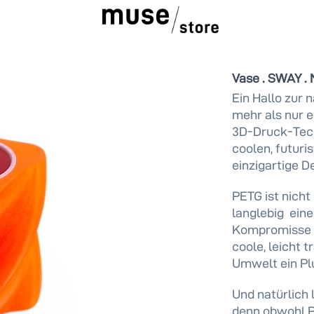
Vase . SWAY .
Ein Hallo zur 
mehr als nur e
3D-Druck-Techn
coolen, futuri
einzigartige D
PETG ist nicht
langlebig  ein
Kompromisse p
coole, leicht 
Umwelt ein Pl
Und natürlich 
denn obwohl PE