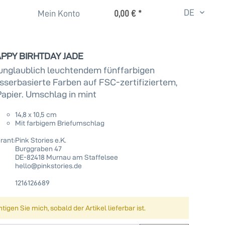
DE
Mein Konto
0,00 € *
HAPPY BIRHTDAY JADE
 unglaublich leuchtendem fünffarbigen
sserbasierte Farben auf FSC-zertifiziertem,
apier. Umschlag in mint
14,8 x 10,5 cm
Mit farbigem Briefumschlag
rant:
Pink Stories e.K.
Burggraben 47
DE-82418 Murnau am Staffelsee
hello@pinkstories.de
1216126689
igen Sie mich, sobald der Artikel lieferbar ist.