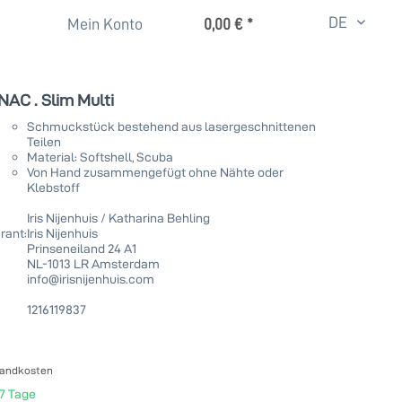
DE
Mein Konto
0,00 € *
NAC . Slim Multi
Schmuckstück bestehend aus lasergeschnittenen
Teilen
Material: Softshell, Scuba
Von Hand zusammengefügt ohne Nähte oder
Klebstoff
Iris Nijenhuis / Katharina Behling
rant:
Iris Nijenhuis
Prinseneiland 24 A1
NL-1013 LR Amsterdam
info@irisnijenhuis.com
1216119837
sandkosten
-7 Tage