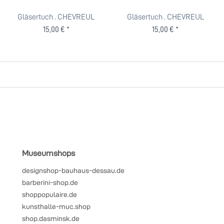
Gläsertuch . CHEVREUL
Gläsertuch . CHEVREUL
FARBSYSTEM . Grün
FARBSYSTEM . Orange
15,00 € *
15,00 € *
Museumshops
designshop-bauhaus-dessau.de
barberini-shop.de
shoppopulaire.de
kunsthalle-muc.shop
shop.dasminsk.de