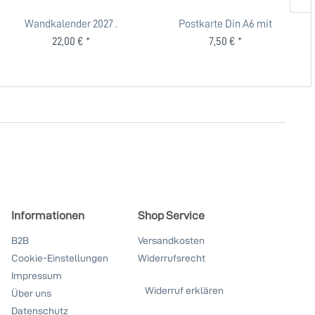
Wandkalender 2027 .
Postkarte Din A6 mit
P
MEISTERWERKE DES...
Passepartout . PAAR BEIM...
22,00 € *
7,50 € *
Informationen
Shop Service
B2B
Versandkosten
Cookie-Einstellungen
Widerrufsrecht
Impressum
Widerruf erklären
Über uns
Datenschutz