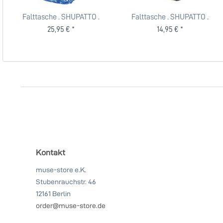
Falttasche . SHUPATTO .
Falttasche . SHUPATTO .
OCEAN . M
SHADE OF TREES . S
25,95 € *
14,95 € *
Kontakt
muse-store e.K.
Stubenrauchstr. 46
12161 Berlin
order@muse-store.de