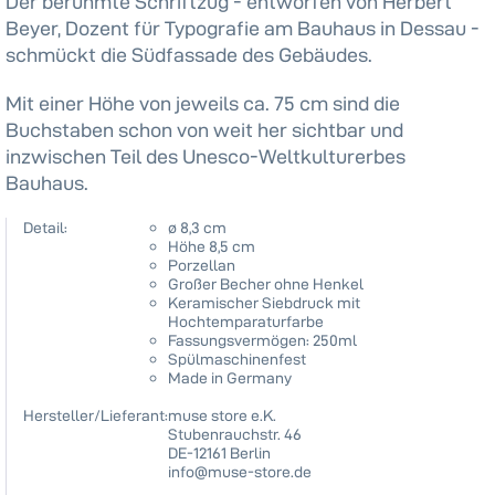
Der berühmte Schriftzug - entworfen von Herbert
Beyer, Dozent für Typografie am Bauhaus in Dessau -
schmückt die Südfassade des Gebäudes.
Mit einer Höhe von jeweils ca. 75 cm sind die
Buchstaben schon von weit her sichtbar und
inzwischen Teil des Unesco-Weltkulturerbes
Bauhaus.
Detail:
ø 8,3 cm
Höhe 8,5 cm
Porzellan
Großer Becher ohne Henkel
Keramischer Siebdruck mit
Hochtemparaturfarbe
Fassungsvermögen: 250ml
Spülmaschinenfest
Made in Germany
Hersteller/Lieferant:
muse store e.K.
Stubenrauchstr. 46
DE-12161 Berlin
info@muse-store.de