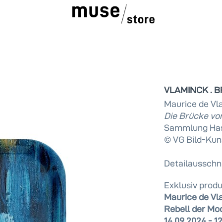
VLAMINCK . BR
Maurice de Vl
Die Brücke vo
Sammlung Has
© VG Bild-Kun
Detailausschni
Exklusiv produ
Maurice de Vl
Rebell der Mo
14.09.2024 - 1