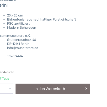
rini
20 x 20 cm
Birkenfunier aus nachhaltiger Forstwirtschaft
FSC zertifiziert
Made in Schweden
rant:
muse store e.K.
Stubenrauchstr. 46
DE-12161 Berlin
info@muse-store.de
1216124414
sandkosten
-7 Tage
In den
Warenkorb