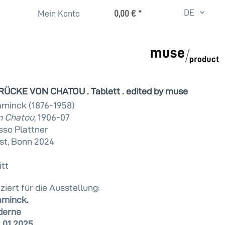
DE
Mein Konto
0,00 € *
ÜCKE VON CHATOU . Tablett . edited by muse
aminck (1876-1958)
n Chatou,
1906-07
so Plattner
st, Bonn 2024
tt
ziert für die Ausstellung:
aminck.
derne
2.01.2025