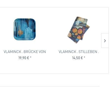
VLAMINCK . BRÜCKE VON
VLAMINCK . STILLEBEN .
CHATOU . Tablett . edited...
Gläsertuch . edited by muse
19,90 € *
14,50 € *