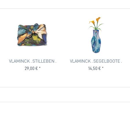
VLAMINCK . STILLEBEN .
VLAMINCK . SEGELBOOTE .
Furoshiki . edited by muse
Vasenkleid . edited by...
29,00 € *
14,50 € *